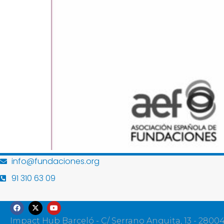
info@fundaciones.org
91 310 63 09
Impact Hub Barceló - C/ Serrano Anguita, 13 - 2800