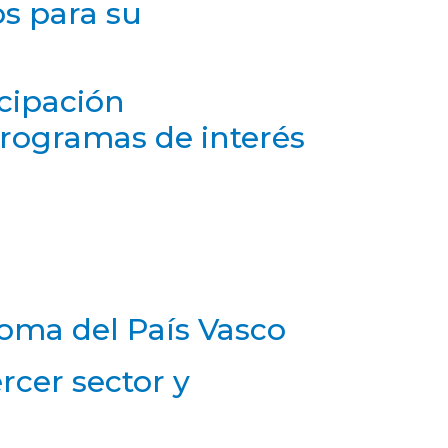
os para su
cipación
programas de interés
oma del País Vasco
rcer sector y