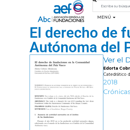
MENÚ
El derecho de 
Autónoma del 
Ver el
Edorta Cob
Catedrático 
2018
Crónicas