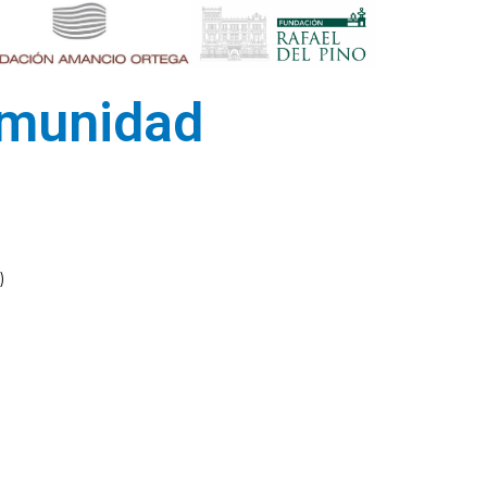
omunidad
)