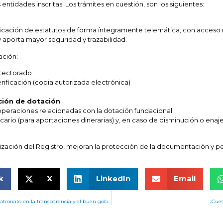
as entidades inscritas. Los trámites en cuestión, son los siguientes:
dificación de estatutos de forma íntegramente telemática, con acceso 
 aporta mayor seguridad y trazabilidad.
ación:
otectorado
ificación (copia autorizada electrónica)
ión de dotación
 operaciones relacionadas con la dotación fundacional.
ncario (para aportaciones dinerarias) y, en caso de disminución o enaj
ización del Registro, mejoran la protección de la documentación y per
k
X
LinkedIn
Email
Desayuno de trabajo en Uría Menéndez sobre el papel del patronato en la transparencia y el buen gobierno
¡Cues