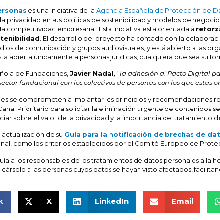
personas
es una iniciativa de la
Agencia Española de Protección de D
a privacidad en sus políticas de sostenibilidad y modelos de negocio
 la competitividad empresarial. Esta iniciativa está orientada a
reforz
tenibilidad
. El desarrollo del proyecto ha contado con la colaborac
ios de comunicación y grupos audiovisuales, y está abierto a las or
 está abierta únicamente a personas jurídicas, cualquiera que sea su fo
pañola de Fundaciones,
Javier Nadal,
“
la adhesión al Pacto Digital p
ector fundacional con los colectivos de personas con los que estas 
dades se comprometen a implantar los principios y recomendaciones re
Canal Prioritario para solicitar la eliminación urgente de contenidos s
iar sobre el valor de la privacidad y la importancia del tratamiento d
 actualización de su
Guía para la notificación de brechas de da
onal, como los criterios establecidos por el Comité Europeo de Prote
a a los responsables de los tratamientos de datos personales a la hor
árselo a las personas cuyos datos se hayan visto afectados, facilita
k
X
LinkedIn
Email