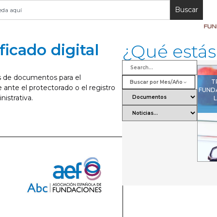
Buscar
icado digital
¿Qué está
s de documentos para el
T
Buscar por Mes/Año
ante el protectorado o el registro
FUND
nistrativa.
L