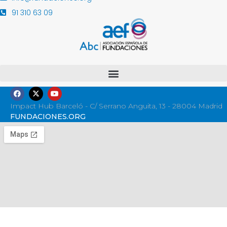
91 310 63 09
Impact Hub Barceló - C/ Serrano Anguita, 13 - 28004 Madrid
FUNDACIONES.ORG