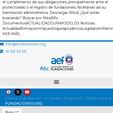
el cumplimiento de sus obligaciones, principalmente ante el
protectorado o el registro de fundaciones, facilitando así su
tramitación administrativa. Descargar Word ¿Qué estás
buscando? Buscar por Mes/Año
DocumentosACTUALIDADGUÍAMODELOS Noticias…
ActualidadformaciónImpuestosjurisprudenciaLegislaciónPatro
VER MÁS
info@fundaciones.org
91 310 63 09
Impact Hub Barceló - C/ Serrano Anguita, 13 - 28004 Madrid
FUNDACIONES.ORG