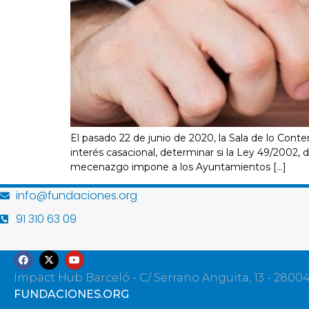
El pasado 22 de junio de 2020, la Sala de lo Con
interés casacional, determinar si la Ley 49/2002, d
mecenazgo impone a los Ayuntamientos […]
info@fundaciones.org
91 310 63 09
Impact Hub Barceló - C/ Serrano Anguita, 13 - 2800
FUNDACIONES.ORG