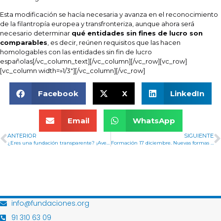
Esta modificación se hacía necesaria y avanza en el reconocimiento
de la filantropía europea y transfronteriza, aunque ahora será
necesario determinar
qué entidades sin fines de lucro son
comparables
, es decir, reúnen requisitos que las hacen
homologables con las entidades sin fin de lucro
españolas[/vc_column_text][/vc_column][/vc_row][vc_row]
[vc_column width=»1/3″][/vc_column][/vc_row]
Facebook
X
LinkedIn
Email
WhatsApp
ANTERIOR
SIGUIENTE
¿Eres una fundación transparente? ¡Averígualo!
Formación 17 diciembre. Nuevas formas de colaboración público-privada en la gestión de servicios sociales y asistenciales
info@fundaciones.org
91 310 63 09