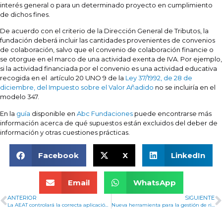
interés general o para un determinado proyecto en cumplimiento
de dichos fines.
De acuerdo con el criterio de la Dirección General de Tributos, la
fundación deberá incluir las cantidades provenientes de convenios
de colaboración, salvo que el convenio de colaboración financie o
se otorgue en el marco de una actividad exenta de IVA. Por ejemplo,
si la actividad financiada por el convenio es una actividad educativa
recogida en el artículo 20 UNO 9 de la
Ley 37/1992, de 28 de
diciembre, del Impuesto sobre el Valor Añadido
no se incluiría en el
modelo 347.
En la
guía
disponible en
Abc Fundaciones
puede encontrarse más
información acerca de qué supuestos están excluidos del deber de
información y otras cuestiones prácticas.
Facebook
X
LinkedIn
Email
WhatsApp
ANTERIOR
SIGUIENTE
La AEAT controlará la correcta aplicación del régimen fiscal especial de las entidades sin fines lucrativos durante el año 2022
Nueva herramienta para la gestión de riesgos